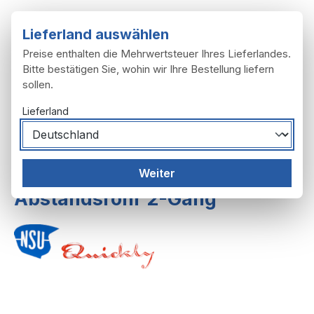
Zum Hauptinhalt springen
Lieferland auswählen
Preise enthalten die Mehrwertsteuer Ihres Lieferlandes.
Bitte bestätigen Sie, wohin wir Ihre Bestellung liefern
sollen.
Du hast 0 Produ
Ware
Lieferland
Motor
Getriebe
Weiter
Abstandsrohr 2-Gang
Bildergalerie überspringen