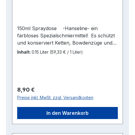
auf Anfrage erhältlich.Sicherheitshinweise:
150ml Spraydose -Hanseline- ein
farbloses Spezialschmiermittel! Es schützt
und konserviert Ketten, Bowdenzüge und
Gelenkverbindungen. Dabei ist es
Inhalt:
0.15 Liter
(59,33 € / 1 Liter)
schleuderfest, verfügt über hervorragende
Kriech- und Haftfähigkeit und wirkt
erhöhtem Verschleiß
entgegen.Gefahrenhinweise:H317: Kann
allergische Hautreaktionen
Regulärer Preis:
8,90 €
verursachen.H319: Verursacht schwere
Preise inkl. MwSt. zzgl. Versandkosten
Augenreizung.H411: Giftig für
Wasserorganismen, mit langfristiger
In den Warenkorb
Wirkung.EUH208: Kann allergische
Reaktionen hervorrufen.EUH210:
Sicherheitsdatenblatt auf Anfrage