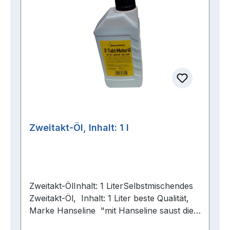
nicht einatmen.P410+P412: Vor
Sonnenbestrahlung sch?tzen und nicht
Temperaturen ?ber 50 ?C/122 ?F
aussetzen
Zweitakt-Öl, Inhalt: 1 l
Zweitakt-ÖlInhalt: 1 LiterSelbstmischendes
Zweitakt-Öl, Inhalt: 1 Liter beste Qualität,
Marke Hanseline "mit Hanseline saust die
Maschine " Gefahrenhinweise:H315: