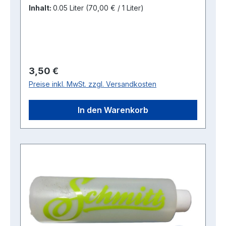
auf Mineralölbasis.Geeignet für den Einsatz
Inhalt:
0.05 Liter
(70,00 € / 1 Liter)
bei Temperaturen von -30°C bis +120°C mit
hohem Tropfpunkt. Das Fett ist
alterungsbeständig und enthält
Korrosionsschutz.
Regulärer Preis:
3,50 €
Preise inkl. MwSt. zzgl. Versandkosten
In den Warenkorb