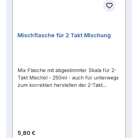
Mischflasche für 2 Takt Mischung
Mix Flasche mit abgestimmter Skala für 2-
Takt Mischöl - 250ml - auch für unterwegs
zum korrekten herstellen der 2-Takt
Mischung Handhabung: Flasche komplett
mit Öl füllen das Mischverhältnis wählen in
der Skala nach unten wieviel Liter Benzin
getankt wurde passende Menge Öl bis zur
gewünschten Markierung in euren Tank
füllen Die Flasche fasst 250ml 2-Takt Öl
Regulärer Preis:
5,80 €
und ist mit den Mischverhältnissen 1:25,