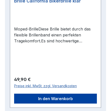
Brille California Bikerbrille klar
Moped-BrilleDiese Brille bietet durch das
flexible Brillenband einen perfekten
Tragekomfort.Es sind hochwertige
Brillengläser verarbeitet.Die Moped-Brille
kann über der "normalen" Brille getragen
werden- sie ist somit bestens für
Brillenträger geeignet.Die Ränder sind aus
Lederimitat.Die Brillengläser sind klar.
Regulärer Preis:
49,90 €
Preise inkl. MwSt. zzgl. Versandkosten
In den Warenkorb