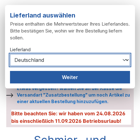
Zum Hauptinhalt springen
Lieferland auswählen
Preise enthalten die Mehrwertsteuer Ihres Lieferlandes.
Bitte bestätigen Sie, wohin wir Ihre Bestellung liefern
sollen.
Du hast 0 Produ
Ware
Lieferland
Zubehör
Schmier- und Pflegeartikel
Weiter
Etwas vergessen? wählen Sie an der Kasse die
Versandart "Zusatzbestellung" um noch Artikel zu
einer aktuellen Bestellung hinzuzufügen.
Bitte beachten Sie: wir haben vom 24.08.2026
bis einschließlich 11.09.2026 Betriebsurlaub!