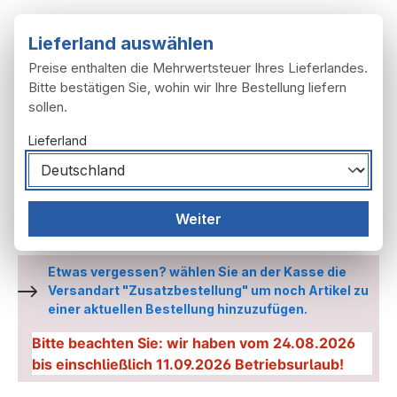
Zum Hauptinhalt springen
Lieferland auswählen
Preise enthalten die Mehrwertsteuer Ihres Lieferlandes.
Bitte bestätigen Sie, wohin wir Ihre Bestellung liefern
sollen.
Du hast 0 Produ
Ware
Lieferland
Räder, Reifen
Räder
Räder S23,L
Weiter
Hinterrad Quickly S23, L
Etwas vergessen? wählen Sie an der Kasse die
Versandart "Zusatzbestellung" um noch Artikel zu
einer aktuellen Bestellung hinzuzufügen.
Bitte beachten Sie: wir haben vom 24.08.2026
bis einschließlich 11.09.2026 Betriebsurlaub!