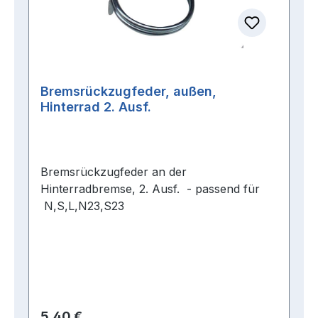
Bremsrückzugfeder, außen,
Hinterrad 2. Ausf.
Bremsrückzugfeder an der
Hinterradbremse, 2. Ausf. - passend für
N,S,L,N23,S23
Regulärer Preis:
5,40 €