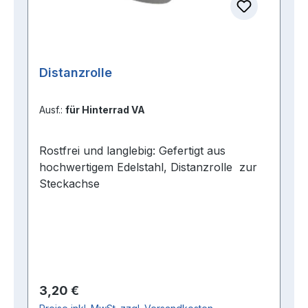
Distanzrolle
Ausf.:
für Hinterrad VA
Rostfrei und langlebig: Gefertigt aus
hochwertigem Edelstahl, Distanzrolle zur
Steckachse
Regulärer Preis:
3,20 €