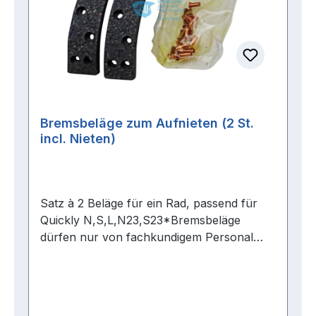
bremst. Die hochwertige Verarbeitung
sorgen für eine gleichmäßige
Bremskraftverteilung und maximale
Sicherheit auf der Straße.
Bremsbeläge zum Aufnieten (2 St.
incl. Nieten)
Satz à 2 Beläge für ein Rad, passend für
Quickly N,S,L,N23,S23*Bremsbeläge
dürfen nur von fachkundigem Personal
montiert werden* Beanstandungen bei
Belägen, die beim Aufnieten beschädigt
werden, können wir nicht anerkennen