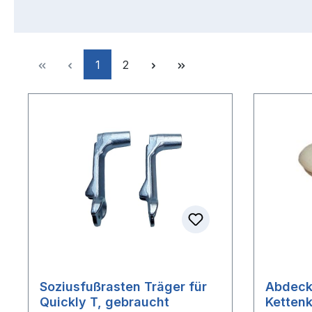
Seite
Seite
1
2
Soziusfußrasten Träger für
Abdeckk
Quickly T, gebraucht
Ketten