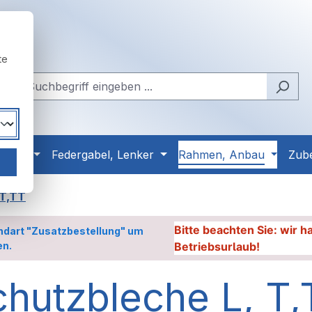
te
Reifen
Federgabel, Lenker
Rahmen, Anbau
Zub
 T,TT
Bitte beachten Sie: wir 
ndart "Zusatzbestellung" um
en.
Betriebsurlaub!
chutzbleche L, T,