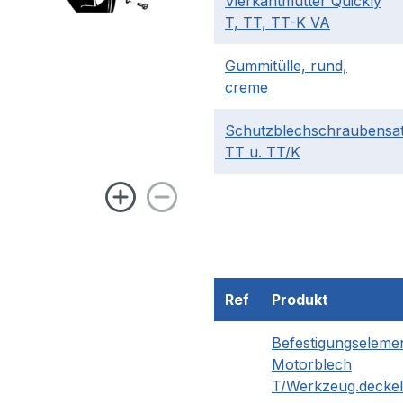
Vierkantmutter Quickly
T, TT, TT-K VA
Gummitülle, rund,
creme
Schutzblechschraubensa
TT u. TT/K
Ref
Produkt
Befestigungseleme
Motorblech
T/Werkzeug.decke