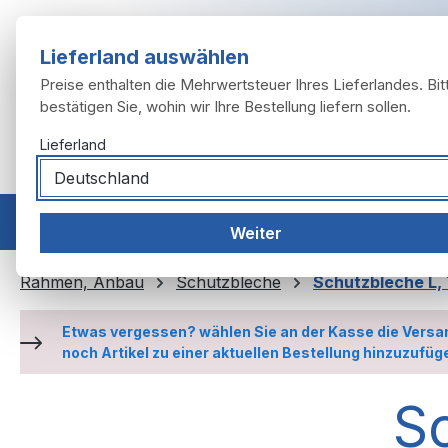
m Hauptinhalt springen
Zur Suche springen
Zur Hauptnavigation springen
Lieferland auswählen
Preise enthalten die Mehrwertsteuer Ihres Lieferlandes. Bit
bestätigen Sie, wohin wir Ihre Bestellung liefern sollen.
Lieferland
Home
Modelle
Motor
Auspuffanlage
Räder, 
Weiter
Rahmen, Anbau
Schutzbleche
Schutzbleche L,
Etwas vergessen? wählen Sie an der Kasse die Versa
noch Artikel zu einer aktuellen Bestellung hinzuzufüg
S