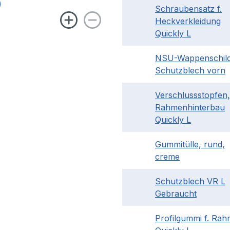
Schraubensatz f.
Heckverkleidung
Quickly L
NSU-Wappenschild 
Schutzblech vorn
Verschlussstopfen,
Rahmenhinterbau
Quickly L
Gummitülle, rund,
creme
Schutzblech VR L
Gebraucht
Profilgummi f. Ra