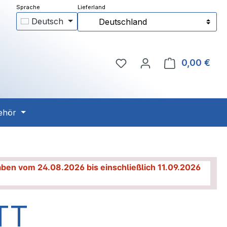
Deutsch
Deutschland
Du hast 0 Produkte auf 
0,00 €
Ware
ehör
haben vom 24.08.2026 bis einschließlich 11.09.2026
TT