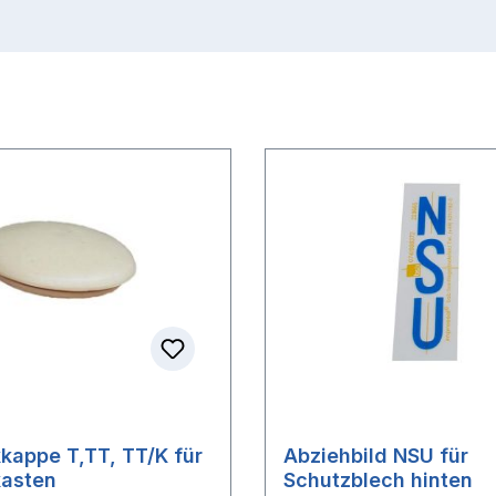
appe T,TT, TT/K für
Abziehbild NSU für
kasten
Schutzblech hinten