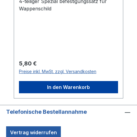
4-teiliger Spezial befestigungssatz für
Wappenschild
Regulärer Preis:
5,80 €
Preise inkl. MwSt. zzgl. Versandkosten
In den Warenkorb
Telefonische Bestellannahme
Vertrag widerrufen