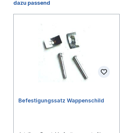
Produktgalerie überspringen
dazu passend
Befestigungssatz Wappenschild