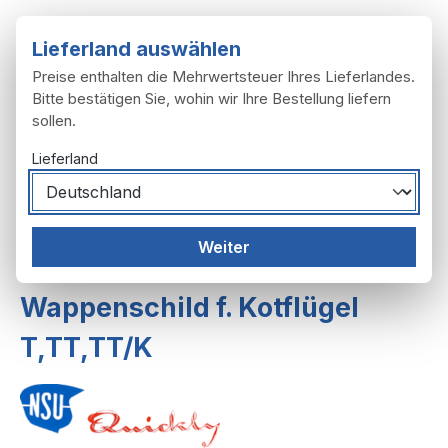
Zum Hauptinhalt springen
Lieferland auswählen
Preise enthalten die Mehrwertsteuer Ihres Lieferlandes.
Bitte bestätigen Sie, wohin wir Ihre Bestellung liefern
sollen.
Du hast 0 Produ
Ware
Lieferland
Rahmen, Anbau
Schutzbleche
Weiter
Schutzbleche L, T,TT
Wappenschild f. Kotflügel
T,TT,TT/K