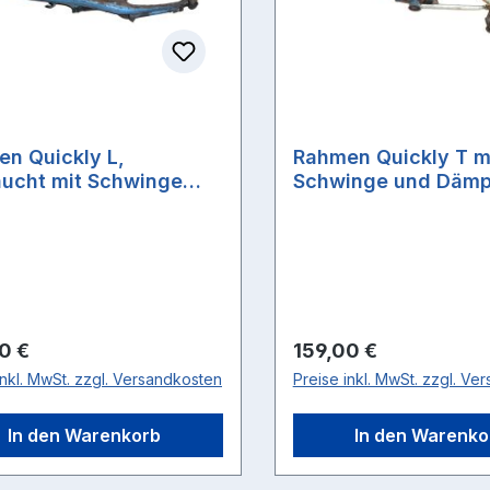
n Quickly L,
Rahmen Quickly T m
ucht mit Schwinge
Schwinge und Dämp
Federung
gebraucht
rer Preis:
Regulärer Preis:
0 €
159,00 €
inkl. MwSt. zzgl. Versandkosten
Preise inkl. MwSt. zzgl. Ve
In den Warenkorb
In den Warenko