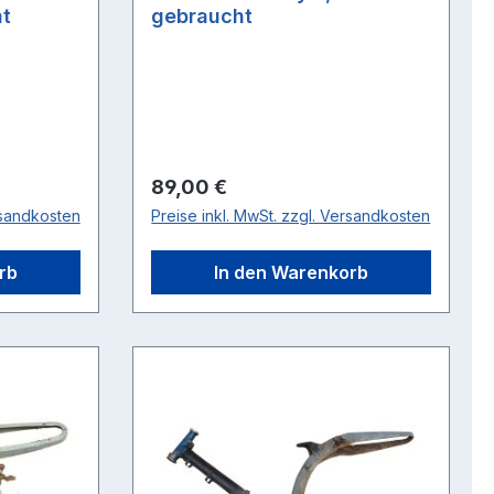
t
gebraucht
Regulärer Preis:
89,00 €
rsandkosten
Preise inkl. MwSt. zzgl. Versandkosten
rb
In den Warenkorb