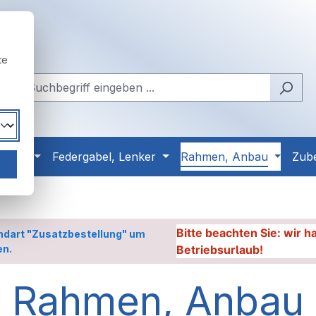
te
Reifen
Federgabel, Lenker
Rahmen, Anbau
Zub
Bitte beachten Sie: wir 
ndart "Zusatzbestellung" um
en.
Betriebsurlaub!
Rahmen, Anbau