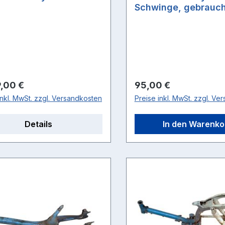
Schwinge, gebrauch
rer Preis:
Regulärer Preis:
,00 €
95,00 €
inkl. MwSt. zzgl. Versandkosten
Preise inkl. MwSt. zzgl. Ve
Details
In den Warenko