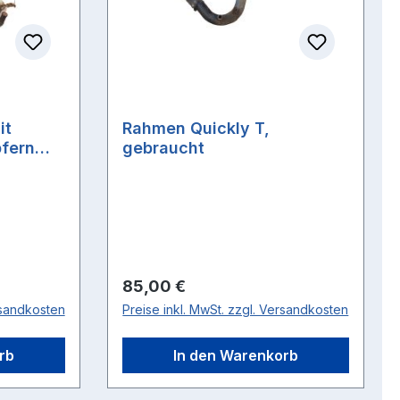
it
Rahmen Quickly T,
fern
gebraucht
Regulärer Preis:
85,00 €
rsandkosten
Preise inkl. MwSt. zzgl. Versandkosten
rb
In den Warenkorb