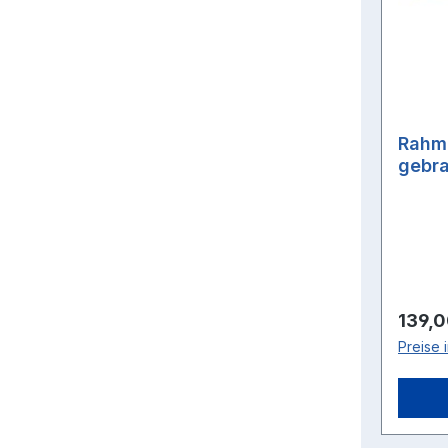
Rahme
gebra
und 
Regulä
139,0
Preise 