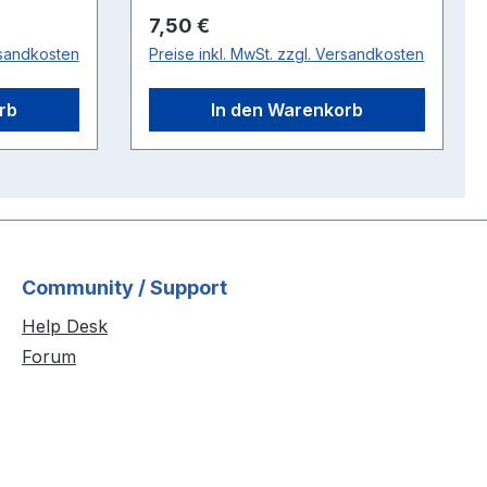
Regulärer Preis:
7,50 €
rsandkosten
Preise inkl. MwSt. zzgl. Versandkosten
rb
In den Warenkorb
Community / Support
Help Desk
Forum