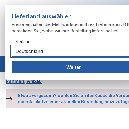
m Hauptinhalt springen
Zur Suche springen
Zur Hauptnavigation springen
Lieferland auswählen
Preise enthalten die Mehrwertsteuer Ihres Lieferlandes. Bit
bestätigen Sie, wohin wir Ihre Bestellung liefern sollen.
Lieferland
Home
Modelle
Motor
Auspuffanlage
Räder, 
Weiter
Rahmen, Anbau
Etwas vergessen? wählen Sie an der Kasse die Versa
noch Artikel zu einer aktuellen Bestellung hinzuzufüg