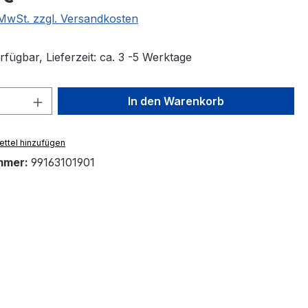
. MwSt. zzgl. Versandkosten
fügbar, Lieferzeit: ca. 3 -5 Werktage
 Anzahl: Gib den gewünschten Wert ein 
In den Warenkorb
ttel hinzufügen
mmer:
99163101901