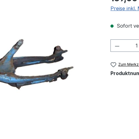
Preise inkl
Sofort ver
Produkt
Zum Merkze
Produktnu