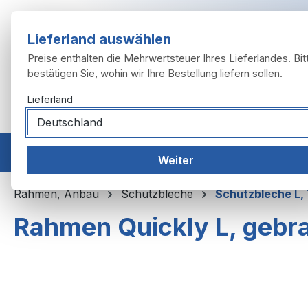
m Hauptinhalt springen
Zur Suche springen
Zur Hauptnavigation springen
Lieferland auswählen
Preise enthalten die Mehrwertsteuer Ihres Lieferlandes. Bit
bestätigen Sie, wohin wir Ihre Bestellung liefern sollen.
Lieferland
Home
Modelle
Motor
Auspuffanlage
Räder, 
Weiter
Rahmen, Anbau
Schutzbleche
Schutzbleche L,
Rahmen Quickly L, gebr
Bildergalerie überspringen