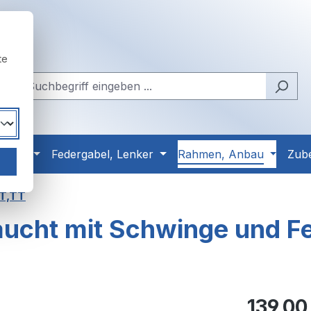
te
Reifen
Federgabel, Lenker
Rahmen, Anbau
Zub
 T,TT
aucht mit Schwinge und F
Regulärer Pr
139,00