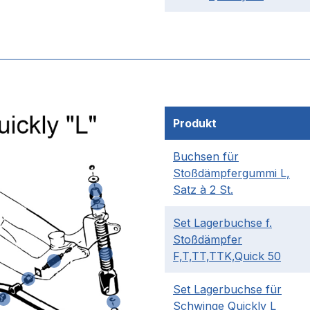
Produkt
Buchsen für
Stoßdämpfergummi L,
Satz à 2 St.
Set Lagerbuchse f.
Stoßdämpfer
F,T,TT,TTK,Quick 50
Set Lagerbuchse für
Schwinge Quickly L