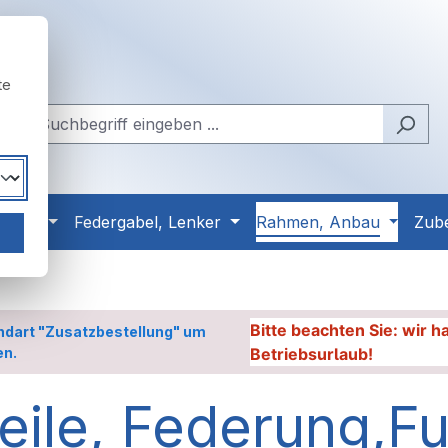
te
Reifen
Federgabel, Lenker
Rahmen, Anbau
Zub
Bitte beachten Sie: wir 
ndart "Zusatzbestellung" um
en.
Betriebsurlaub!
eile, Federung,Fu