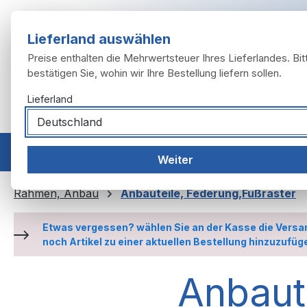
m Hauptinhalt springen
Zur Suche springen
Zur Hauptnavigation springen
Lieferland auswählen
Preise enthalten die Mehrwertsteuer Ihres Lieferlandes. Bit
bestätigen Sie, wohin wir Ihre Bestellung liefern sollen.
Lieferland
Home
Modelle
Motor
Auspuffanlage
Räder, 
Weiter
Rahmen, Anbau
Anbauteile, Federung,Fußraster
Etwas vergessen? wählen Sie an der Kasse die Versa
noch Artikel zu einer aktuellen Bestellung hinzuzufüg
Anbaut