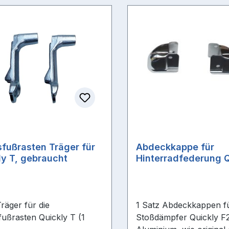
sfußrasten Träger für
Abdeckkappe für
ly T, gebraucht
Hinterradfederung Q
- Paar
räger für die
1 Satz Abdeckkappen f
fußrasten Quickly T (1
Stoßdämpfer Quickly F