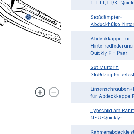
f. T,TT,TT/K, Quick
Stoßdämpfer-
Abdeckhülse hinte
Abdeckkappe für
Hinterradfederung
Quickly F - Paar
Set Mutter f.
Stoßdämpferbefest
Linsenschrauben+
für Abdeckkappe 
Typschild am Rahm
NSU-Quickly-
Rahmenabdeckleis