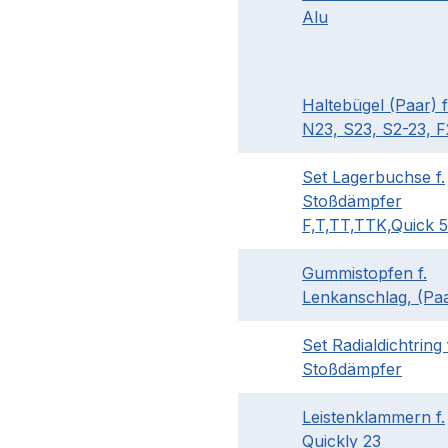
Alu
Haltebügel (Paar) f
N23, S23, S2-23, F
Set Lagerbuchse f.
Stoßdämpfer
F,T,TT,TTK,Quick 
Gummistopfen f.
Lenkanschlag, (Pa
Set Radialdichtring
Stoßdämpfer
Leistenklammern f.
Quickly 23