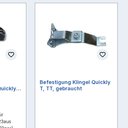
Befestigung Klingel Quickly
uickly F
T, TT, gebraucht
ür
23aus