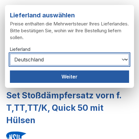
Zum Hauptinhalt springen
Lieferland auswählen
Preise enthalten die Mehrwertsteuer Ihres Lieferlandes.
Bitte bestätigen Sie, wohin wir Ihre Bestellung liefern
sollen.
Du hast 0 Produ
Ware
Lieferland
Rahmen, Anbau
Weiter
Anbauteile, Federung,Fußraster
Set Stoßdämpfersatz vorn f.
T,TT,TT/K, Quick 50 mit
Hülsen