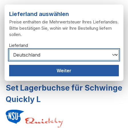
Zum Hauptinhalt springen
Lieferland auswählen
Preise enthalten die Mehrwertsteuer Ihres Lieferlandes.
Bitte bestätigen Sie, wohin wir Ihre Bestellung liefern
sollen.
Du hast 0 Produ
Ware
Lieferland
Rahmen, Anbau
Schutzbleche
Weiter
Schutzbleche L, T,TT
Set Lagerbuchse für Schwinge
Quickly L