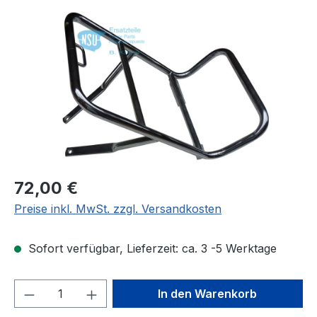
Bildergalerie überspringen
Regulärer Preis:
72,00 €
Preise inkl. MwSt. zzgl. Versandkosten
Sofort verfügbar, Lieferzeit: ca. 3 -5 Werktage
Produkt Anzahl: Gib den gewünschten We
In den Warenkorb