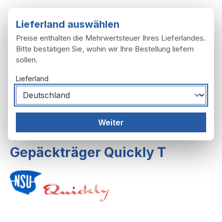
Zum Hauptinhalt springen
Lieferland auswählen
Preise enthalten die Mehrwertsteuer Ihres Lieferlandes.
Bitte bestätigen Sie, wohin wir Ihre Bestellung liefern
sollen.
Du hast 0 Produ
Ware
Lieferland
Rahmen, Anbau
Schutzbleche
Weiter
Schutzbleche L, T,TT
Gepäckträger Quickly T