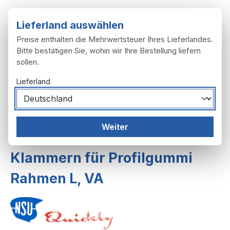
Zum Hauptinhalt springen
Lieferland auswählen
Preise enthalten die Mehrwertsteuer Ihres Lieferlandes.
Bitte bestätigen Sie, wohin wir Ihre Bestellung liefern
sollen.
Du hast 0 Produ
Ware
Lieferland
Rahmen, Anbau
Schutzbleche
Weiter
Schutzbleche L, T,TT
Klammern für Profilgummi
Rahmen L, VA