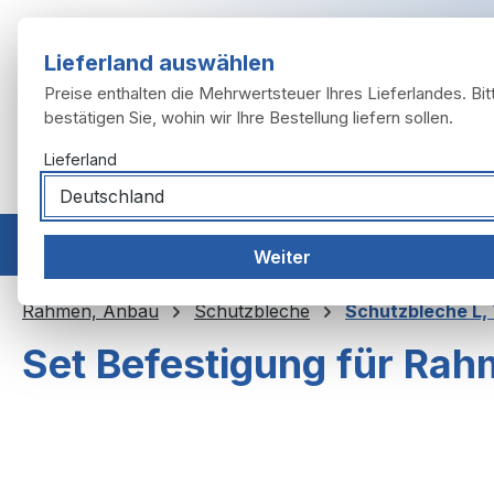
m Hauptinhalt springen
Zur Suche springen
Zur Hauptnavigation springen
Lieferland auswählen
Preise enthalten die Mehrwertsteuer Ihres Lieferlandes. Bit
bestätigen Sie, wohin wir Ihre Bestellung liefern sollen.
Lieferland
Home
Modelle
Motor
Auspuffanlage
Räder, 
Weiter
Rahmen, Anbau
Schutzbleche
Schutzbleche L,
Set Befestigung für Rah
Bildergalerie überspringen