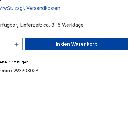
. MwSt. zzgl. Versandkosten
fügbar, Lieferzeit: ca. 3 -5 Werktage
 Anzahl: Gib den gewünschten Wert ein 
In den Warenkorb
ttel hinzufügen
mmer:
293903028