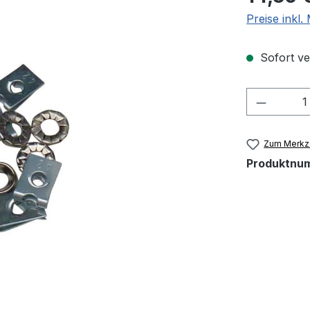
Preise inkl
Sofort ver
Produkt
Zum Merkze
Produktnu