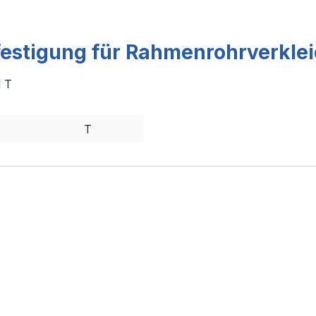
festigung für Rahmenrohrverkle
l T
T