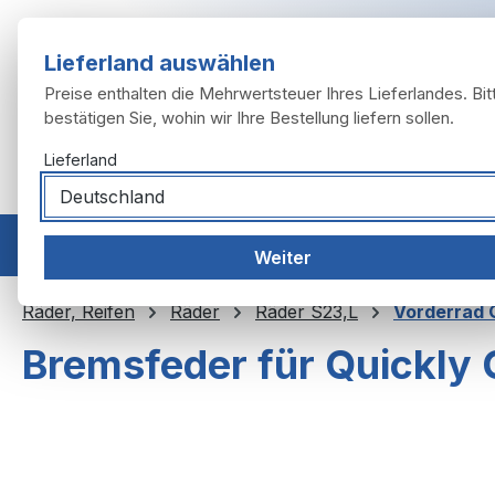
m Hauptinhalt springen
Zur Suche springen
Zur Hauptnavigation springen
Lieferland auswählen
Preise enthalten die Mehrwertsteuer Ihres Lieferlandes. Bit
bestätigen Sie, wohin wir Ihre Bestellung liefern sollen.
Lieferland
Home
Modelle
Motor
Auspuffanlage
Räder, 
Weiter
Räder, Reifen
Räder
Räder S23,L
Vorderrad Q
Bremsfeder für Quickly 
Bildergalerie überspringen