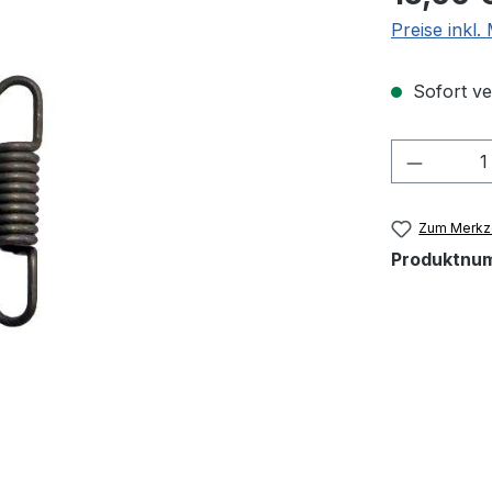
Preise inkl
Sofort ver
Produkt
Zum Merkze
Produktnu