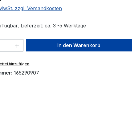
. MwSt. zzgl. Versandkosten
fügbar, Lieferzeit: ca. 3 -5 Werktage
 Anzahl: Gib den gewünschten Wert ein 
In den Warenkorb
ttel hinzufügen
mmer:
165290907