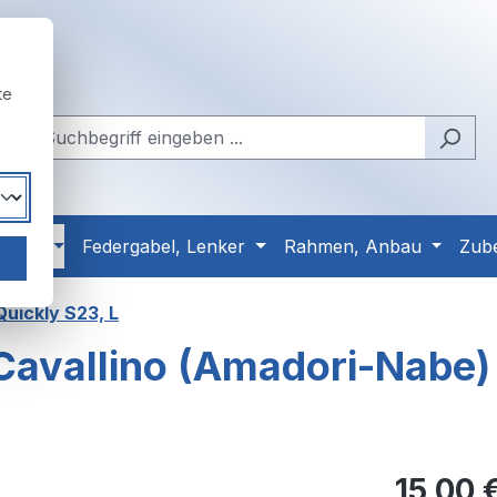
te
Reifen
Federgabel, Lenker
Rahmen, Anbau
Zub
uickly S23, L
Cavallino (Amadori-Nabe)
Regulärer Pr
15,00 