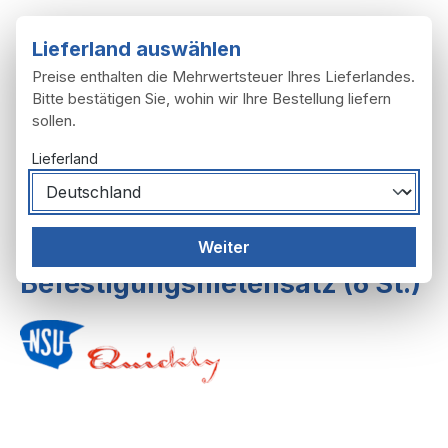
Zum Hauptinhalt springen
Lieferland auswählen
Preise enthalten die Mehrwertsteuer Ihres Lieferlandes.
Bitte bestätigen Sie, wohin wir Ihre Bestellung liefern
sollen.
Du hast 0 Produ
Ware
Lieferland
Rahmen, Anbau
Sattel, Sitzbank
Weiter
Befestigungsnietensatz (6 St.)
Bildergalerie überspringen