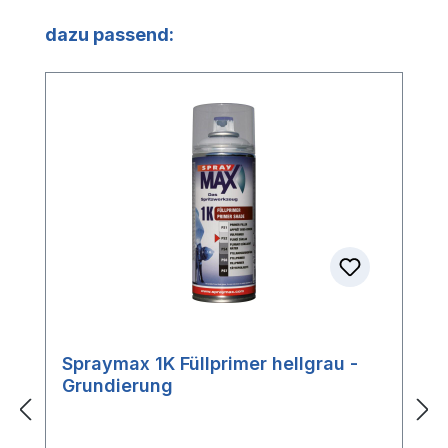
Produktgalerie überspringen
dazu passend:
Spraymax 1K Füllprimer hellgrau -
Grundierung