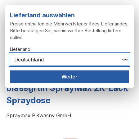
Zum Hauptinhalt springen
Lieferland auswählen
Preise enthalten die Mehrwertsteuer Ihres Lieferlandes.
Bitte bestätigen Sie, wohin wir Ihre Bestellung liefern
sollen.
Du hast 0 Produ
Ware
Lieferland
Zubehör
Farben, Lacke
Weiter
blassgrün SprayMax 2K-Lack
Spraydose
Spraymax P.Kwasny GmbH
Bildergalerie überspringen