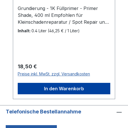
Grundierung - 1K Füllprimer - Primer
Shade, 400 ml Empfohlen für
Kleinschadenreparatur / Spot Repair und
Teile-Lackierung, als
Inhalt:
0.4 Liter
(46,25 € / 1 Liter)
Rostschutzgrundierung oder
Grundierfüller. Geeignete Untergründe:
Stahl, verzinkter Stahl, Aluminium, GfK,
ausgehärtete Altlackierung,
Ersatzteilgrundierung, Polyester-
Regulärer Preis:
18,50 €
Untergründe. (Nicht mit Polyester- und
Preise inkl. MwSt. zzgl. Versandkosten
EP-Produkten überarbeiten). Auf allen
Metalloberfächen einsetzbar
In den Warenkorb
Hervorragende Haftung, hoher
Korrosionsschutz Hohe Füllkraft Variabel
als Primer oder als Füller einsetzbar Mit
Wasserbasis- oder Lösemittellack
Telefonische Bestellannahme
überlackierbar Nass-in-Nass Verarbeitung
möglich Glatter Verlauf, schnelle