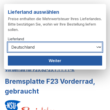
Zum Hauptinhalt springen
Lieferland auswählen
Preise enthalten die Mehrwertsteuer Ihres Lieferlandes.
Bitte bestätigen Sie, wohin wir Ihre Bestellung liefern
sollen.
Du hast 0 Produ
Ware
Lieferland
Räder, Reifen
Räder
Weiter
Räder F23,S2-23,T,TT,TT-K
Vorderrad für F23,S2-23,T,TT,TT-K
Bremsplatte F23 Vorderrad,
gebraucht