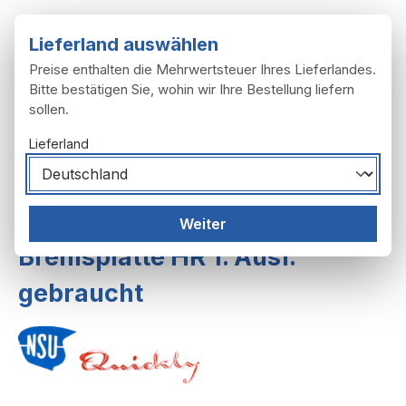
Zum Hauptinhalt springen
Lieferland auswählen
Preise enthalten die Mehrwertsteuer Ihres Lieferlandes.
Bitte bestätigen Sie, wohin wir Ihre Bestellung liefern
sollen.
Du hast 0 Produ
Ware
Lieferland
Räder, Reifen
Räder
Räder 1. Ausf.
Weiter
Bremsplatte HR 1. Ausf.
gebraucht