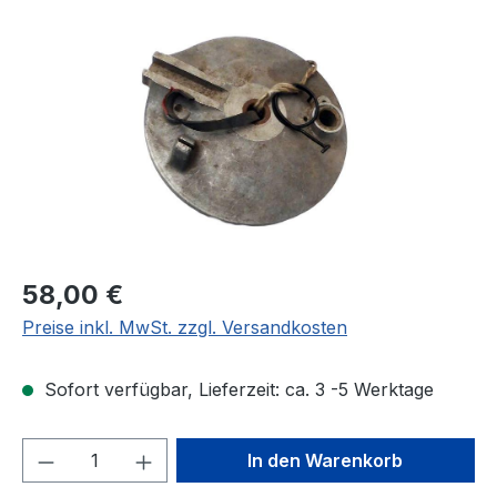
Bildergalerie überspringen
Regulärer Preis:
58,00 €
Preise inkl. MwSt. zzgl. Versandkosten
Sofort verfügbar, Lieferzeit: ca. 3 -5 Werktage
Produkt Anzahl: Gib den gewünschten We
In den Warenkorb