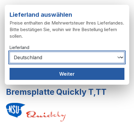
Zum Hauptinhalt springen
Lieferland auswählen
Preise enthalten die Mehrwertsteuer Ihres Lieferlandes.
Bitte bestätigen Sie, wohin wir Ihre Bestellung liefern
sollen.
Du hast 0 Produ
Ware
Lieferland
Räder, Reifen
Räder
Weiter
Räder F23,S2-23,T,TT,TT-K
Bremsplatte Quickly T,TT