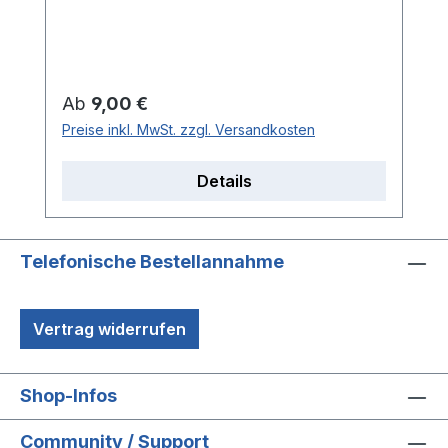
5% ElasthanGrößen: 39-42 oder 43-46
Regulärer Preis:
Ab
9,00 €
Preise inkl. MwSt. zzgl. Versandkosten
Details
Telefonische Bestellannahme
Vertrag widerrufen
Shop-Infos
Community / Support