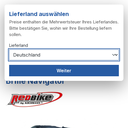
Zum Hauptinhalt springen
Lieferland auswählen
Preise enthalten die Mehrwertsteuer Ihres Lieferlandes.
Bitte bestätigen Sie, wohin wir Ihre Bestellung liefern
sollen.
Du hast 0 Produ
Ware
Lieferland
Zubehör
Helme, Brillen, Handschuhe
Weiter
Brille Navigator
Bildergalerie überspringen