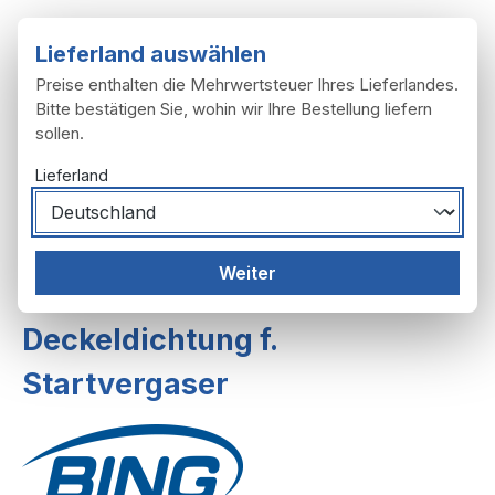
Zum Hauptinhalt springen
Lieferland auswählen
Preise enthalten die Mehrwertsteuer Ihres Lieferlandes.
Bitte bestätigen Sie, wohin wir Ihre Bestellung liefern
sollen.
Du hast 0 Produ
Ware
Lieferland
Motor
Vergaser
Weiter
Vergaser mit Startvorrichtung
Deckeldichtung f.
Startvergaser