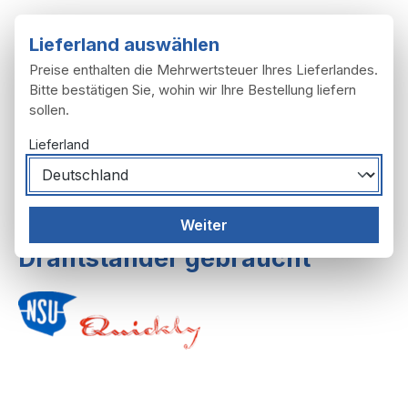
Zum Hauptinhalt springen
Lieferland auswählen
Preise enthalten die Mehrwertsteuer Ihres Lieferlandes.
Bitte bestätigen Sie, wohin wir Ihre Bestellung liefern
sollen.
Du hast 0 Produ
Ware
Lieferland
Rahmen, Anbau
Ständer
Weiter
Drahtständer gebraucht
Bildergalerie überspringen