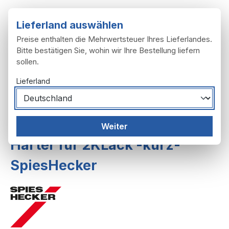
Zum Hauptinhalt springen
Lieferland auswählen
Preise enthalten die Mehrwertsteuer Ihres Lieferlandes.
Bitte bestätigen Sie, wohin wir Ihre Bestellung liefern
sollen.
Du hast 0 Produ
Ware
Lieferland
Zubehör
Farben, Lacke
Weiter
Härter für 2KLack -kurz-
SpiesHecker