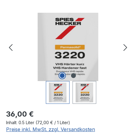
Bildergalerie überspringen
Regulärer Preis:
36,00 €
Inhalt:
0.5 Liter
(72,00 € / 1 Liter)
Preise inkl. MwSt. zzgl. Versandkosten