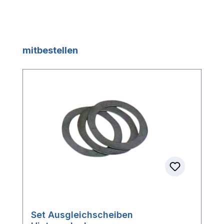
Produktgalerie überspringen
mitbestellen
Set Ausgleichscheiben