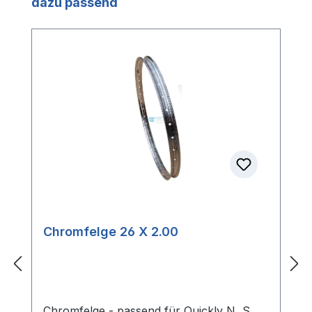
Produktgalerie überspringen
dazu passend
Chromfelge 26 X 2.00
Chromfelge - passend für Quickly N, S