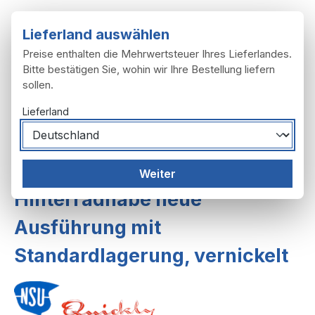
Zum Hauptinhalt springen
Lieferland auswählen
Preise enthalten die Mehrwertsteuer Ihres Lieferlandes.
Bitte bestätigen Sie, wohin wir Ihre Bestellung liefern
sollen.
Du hast 0 Produ
Ware
Lieferland
Räder, Reifen
Räder
Räder 2. Ausf.
Weiter
Hinterradnabe neue
Ausführung mit
Standardlagerung, vernickelt