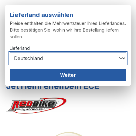
Zum Hauptinhalt springen
Lieferland auswählen
Preise enthalten die Mehrwertsteuer Ihres Lieferlandes.
Bitte bestätigen Sie, wohin wir Ihre Bestellung liefern
sollen.
Du hast 0 Produ
Ware
Lieferland
Zubehör
Helme, Brillen, Handschuhe
Weiter
Jet Helm elfenbein ECE
Bildergalerie überspringen