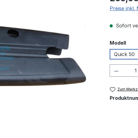
Preise inkl
Sofort ver
aus
Modell
Quick 50
Produkt
Zum Merkze
Produktnu