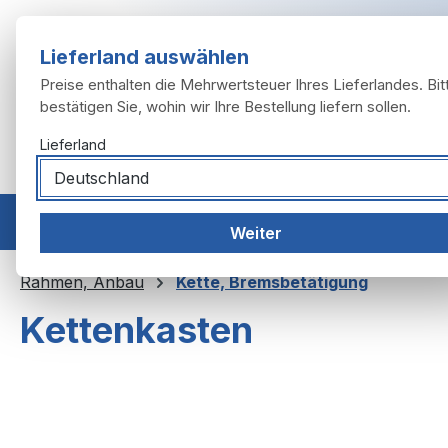
m Hauptinhalt springen
Zur Suche springen
Zur Hauptnavigation springen
Lieferland auswählen
Preise enthalten die Mehrwertsteuer Ihres Lieferlandes. Bit
bestätigen Sie, wohin wir Ihre Bestellung liefern sollen.
Lieferland
Home
Modelle
Motor
Auspuffanlage
Räder, 
Weiter
Rahmen, Anbau
Kette, Bremsbetätigung
Kettenkasten
Bildergalerie überspringen