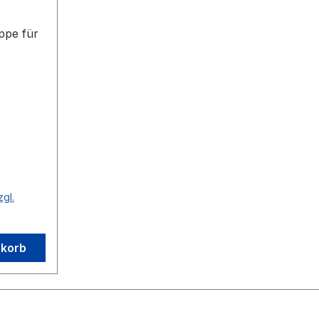
pe für
zgl.
nkorb