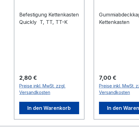
Befestigung Kettenkasten
Gummiabdeckkap
Quickly T, TT, TT-K
Kettenkasten
Regulärer Preis:
Regulärer Preis:
2,80 €
7,00 €
Preise inkl. MwSt. zzgl.
Preise inkl. MwSt. z
Versandkosten
Versandkosten
In den Warenkorb
In den Ware