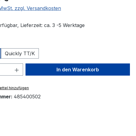
. MwSt. zzgl. Versandkosten
fügbar, Lieferzeit: ca. 3 -5 Werktage
wählen
Quickly TT/K
 Anzahl: Gib den gewünschten Wert ein 
In den Warenkorb
ttel hinzufügen
mmer:
485400502