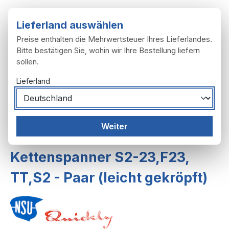
Zum Hauptinhalt springen
Lieferland auswählen
Preise enthalten die Mehrwertsteuer Ihres Lieferlandes.
Bitte bestätigen Sie, wohin wir Ihre Bestellung liefern
sollen.
Du hast 0 Produ
Ware
Lieferland
Räder, Reifen
Räder
Weiter
Räder F23,S2-23,T,TT,TT-K
Kettenspanner S2-23,F23,
TT,S2 - Paar (leicht gekröpft)