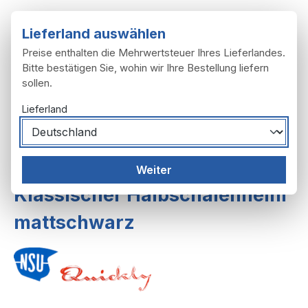
Zum Hauptinhalt springen
Lieferland auswählen
Preise enthalten die Mehrwertsteuer Ihres Lieferlandes.
Bitte bestätigen Sie, wohin wir Ihre Bestellung liefern
sollen.
Du hast 0 Produ
Ware
Lieferland
Zubehör
Helme, Brillen, Handschuhe
Weiter
Klassischer Halbschalenhelm
mattschwarz