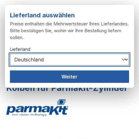
Zum Hauptinhalt springen
Lieferland auswählen
Preise enthalten die Mehrwertsteuer Ihres Lieferlandes.
Bitte bestätigen Sie, wohin wir Ihre Bestellung liefern
sollen.
Du hast 0 Produ
Ware
Lieferland
Motor
Zylinder, Kurbeltrieb
Weiter
Kolben für Parmakit-Zylinder
Bildergalerie überspringen