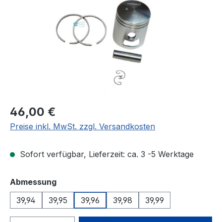
Regulärer Preis:
46,00 €
Preise inkl. MwSt. zzgl. Versandkosten
Sofort verfügbar, Lieferzeit: ca. 3 -5 Werktage
auswählen
Abmessung
39,94
39,95
39,96
39,98
39,99