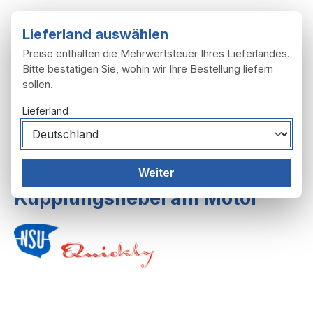
Zum Hauptinhalt springen
Lieferland auswählen
Preise enthalten die Mehrwertsteuer Ihres Lieferlandes.
Bitte bestätigen Sie, wohin wir Ihre Bestellung liefern
sollen.
Du hast 0 Produ
Ware
Lieferland
Motor
Kupplung
Weiter
Kupplungshebel am Motor
Bildergalerie überspringen