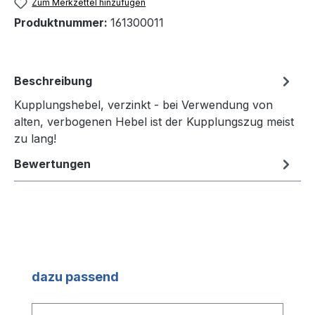
Zum Merkzettel hinzufügen
Produktnummer:
161300011
Beschreibung
Kupplungshebel, verzinkt - bei Verwendung von
alten, verbogenen Hebel ist der Kupplungszug meist
zu lang!
Bewertungen
Produktgalerie überspringen
dazu passend