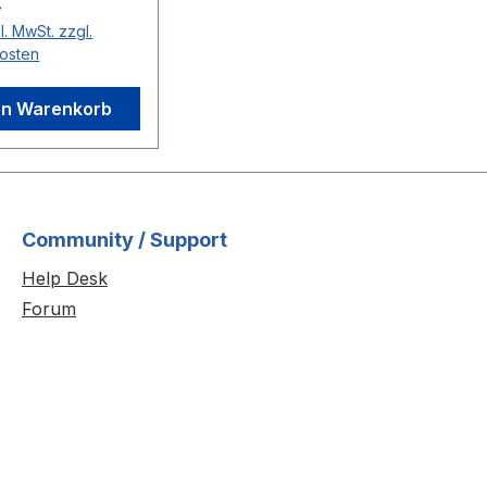
er Preis:
€
l. MwSt. zzgl.
osten
en Warenkorb
Community / Support
Help Desk
Forum