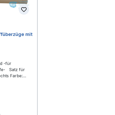
iffüberzüge mit
ffe- Satz für
echts Farbe:
ieferung nur als
2 Stück für
T erst ab F.Nr.
0 passend