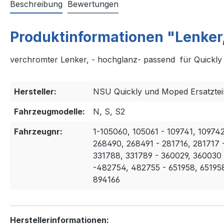
Beschreibung
Bewertungen
Produktinformationen "Lenker
verchromter Lenker, - hochglanz- passend für Quickly
Hersteller:
NSU Quickly und Moped Ersatzte
Fahrzeugmodelle:
N, S, S2
Fahrzeugnr:
1-105060, 105061 - 109741, 10974
268490, 268491 - 281716, 281717 
331788, 331789 - 360029, 360030 
-482754, 482755 - 651958, 651958
894166
Herstellerinformationen: