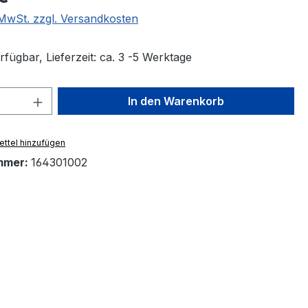
. MwSt. zzgl. Versandkosten
fügbar, Lieferzeit: ca. 3 -5 Werktage
 Anzahl: Gib den gewünschten Wert ein 
In den Warenkorb
ttel hinzufügen
mmer:
164301002