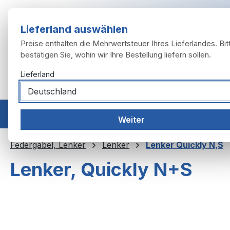
m Hauptinhalt springen
Zur Suche springen
Zur Hauptnavigation springen
Lieferland auswählen
Preise enthalten die Mehrwertsteuer Ihres Lieferlandes. Bit
bestätigen Sie, wohin wir Ihre Bestellung liefern sollen.
Lieferland
Home
Modelle
Motor
Auspuffanlage
Räder, 
Weiter
Federgabel, Lenker
Lenker
Lenker Quickly N,S
Lenker, Quickly N+S
Bildergalerie überspringen