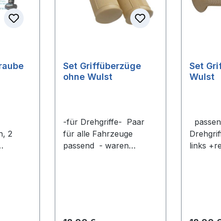
raube
Set Griffüberzüge
Set Gr
ohne Wulst
Wulst
-für Drehgriffe- Paar
passend -für
, 2
für alle Fahrzeuge
Drehgri
passend - waren
links +r
stahl!
insbesondere bei den
creme L
ersten Fahrzeugen bis
VPE mit 
Bj. 1955 montiert
Quickly 
Lieferung nur als VPE
292872
mit 2 Stück