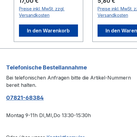
Regulärer Preis:
Regulärer Preis:
17,00 €
5,80 €
Preise inkl. MwSt. zzgl.
Preise inkl. MwSt. z
Versandkosten
Versandkosten
In den Warenkorb
In den Ware
Telefonische Bestellannahme
Bei telefonischen Anfragen bitte die Artikel-Nummern
bereit halten.
07821-68384
Montag 9-11h DI,MI,Do 13:30-15:30h