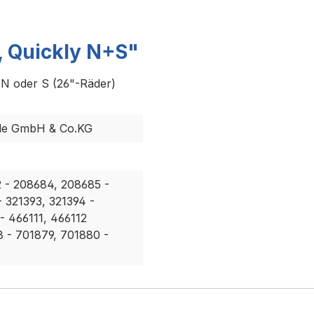
, Quickly N+S"
 N oder S (26"-Räder)
ile GmbH & Co.KG
2 - 208684, 208685 -
- 321393, 321394 -
- 466111, 466112
 - 701879, 701880 -