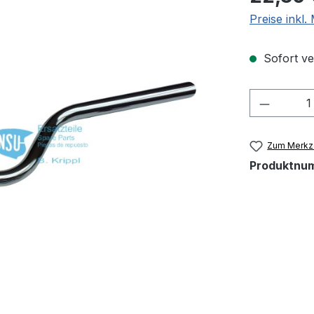
Preise inkl
Sofort ver
Produkt
Zum Merkze
Produktnu