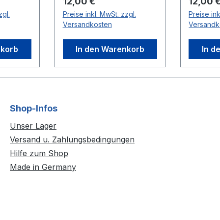
Regulärer Preis:
Regulär
12,00 €
12,00 
zgl.
Preise inkl. MwSt. zzgl.
Preise ink
Versandkosten
Versandk
nkorb
In den Warenkorb
In d
Shop-Infos
Unser Lager
Versand u. Zahlungsbedingungen
Hilfe zum Shop
Made in Germany