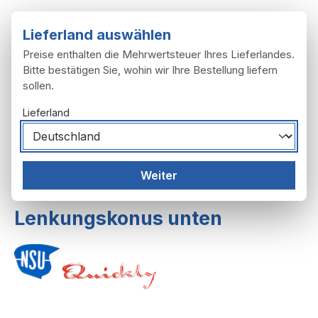
Zum Hauptinhalt springen
Lieferland auswählen
Preise enthalten die Mehrwertsteuer Ihres Lieferlandes.
Bitte bestätigen Sie, wohin wir Ihre Bestellung liefern
sollen.
Du hast 0 Produ
Ware
Lieferland
Federgabel, Lenker
Federgabeln
Weiter
Federgabel bis F.Nr. 109741
Lenkungskonus unten