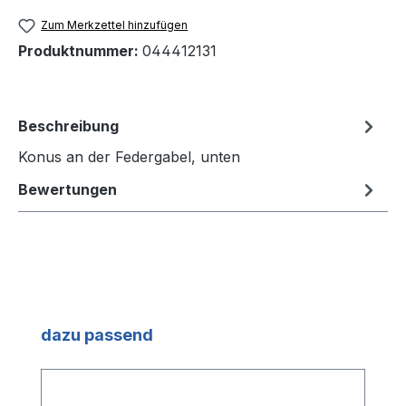
Zum Merkzettel hinzufügen
Produktnummer:
044412131
Beschreibung
Konus an der Federgabel, unten
Bewertungen
Produktgalerie überspringen
dazu passend