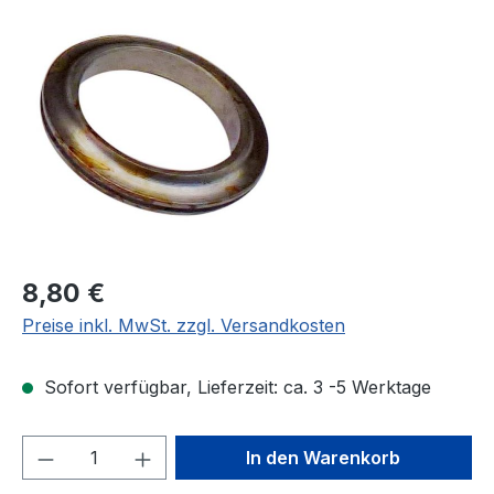
Bildergalerie überspringen
Regulärer Preis:
8,80 €
Preise inkl. MwSt. zzgl. Versandkosten
Sofort verfügbar, Lieferzeit: ca. 3 -5 Werktage
Produkt Anzahl: Gib den gewünschten We
In den Warenkorb