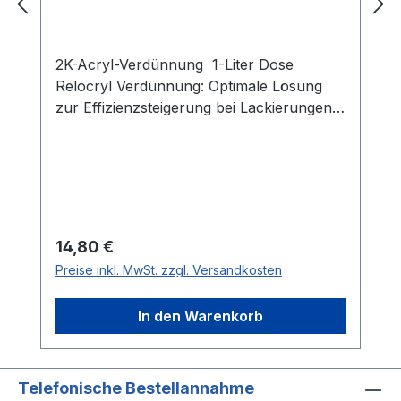
2K-Acryl-Verdünnung 1-Liter Dose
Relocryl Verdünnung: Optimale Lösung
zur Effizienzsteigerung bei Lackierungen.
Erleichtert die Anwendung und garantiert
perfekte
Oberflächenqualität.GefahrGefahrenhinwe
ise:H226: Flüssigkeit und Dampf
entzündbar.H315: Verursacht
Hautreizungen.H319: Verursacht schwere
Regulärer Preis:
14,80 €
Augenreizung.H304: Kann bei
Preise inkl. MwSt. zzgl. Versandkosten
Verschlucken und Eindringen in die
Atemwege tödlich sein.H335: Kann die
In den Warenkorb
Atemwege reizen.H336: Kann Schläfrigkeit
und Benommenheit verursachen.H373:
Kann die Organe schädigen bei längerer
oder wiederholter Exposition.H412:
Telefonische Bestellannahme