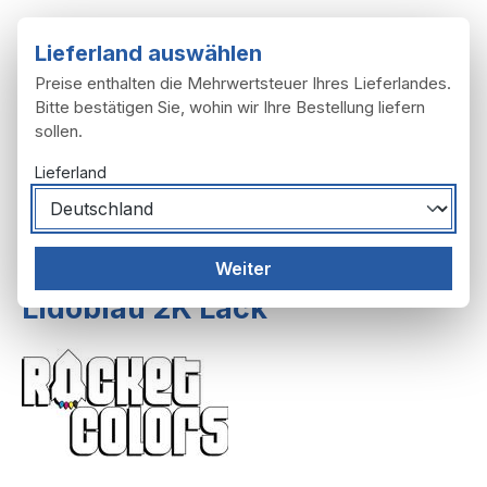
Zum Hauptinhalt springen
Lieferland auswählen
Preise enthalten die Mehrwertsteuer Ihres Lieferlandes.
Bitte bestätigen Sie, wohin wir Ihre Bestellung liefern
sollen.
Du hast 0 Produ
Ware
Lieferland
Zubehör
Farben, Lacke
Weiter
Lidoblau 2K Lack