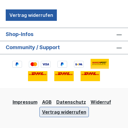
Schädlich für Wasserorganismen, mit
langfristiger
Vertrag widerrufen
Wirkung.Sicherheitshinweise:P101: Ist
ärztlicher Rat erforderlich, Verpackung
oder Kennzeichnungsetikett
Shop-Infos
bereithalten.P102: Darf nicht in die Hände
von Kindern gelangen.P103: Vor
Community / Support
Gebrauch Kennzeichnungsetikett
lesen.P321: Besondere Behandlung (siehe
Datenblatt Abs.4 Erste-Hilfe-
Maßnahmen).P331: KEIN Erbrechen
herbeiführen.P362+P364: Kontaminierte
Kleidung ausziehen und vor erneutem
Tragen waschen.P303+P361+P353: BEI
BERÜHRUNG MIT DER HAUT (oder dem
Impressum
AGB
Datenschutz
Widerruf
Haar): Alle kontaminierten
Kleidungsstücke sofort ausziehen. Haut
Vertrag widerrufen
mit Wasser abwaschen [oder
duschen].P305+P351+P338: BEI