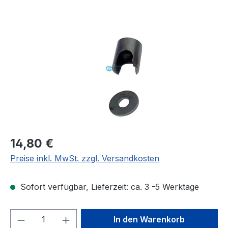
Bildergalerie überspringen
Regulärer Preis:
14,80 €
Preise inkl. MwSt. zzgl. Versandkosten
Sofort verfügbar, Lieferzeit: ca. 3 -5 Werktage
Produkt Anzahl: Gib den gewünschten We
In den Warenkorb