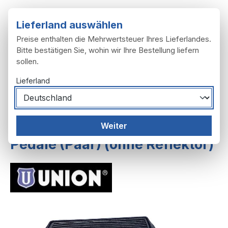
Zum Hauptinhalt springen
Lieferland auswählen
Preise enthalten die Mehrwertsteuer Ihres Lieferlandes.
Bitte bestätigen Sie, wohin wir Ihre Bestellung liefern
sollen.
Du hast 0 Produ
Ware
Lieferland
Motor
Getriebe
Weiter
Pedale (Paar) (ohne Reflektor)
Bildergalerie überspringen