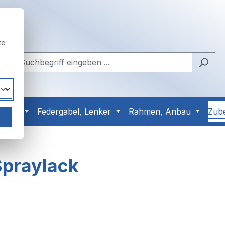
te
Reifen
Federgabel, Lenker
Rahmen, Anbau
Zub
Spraylack