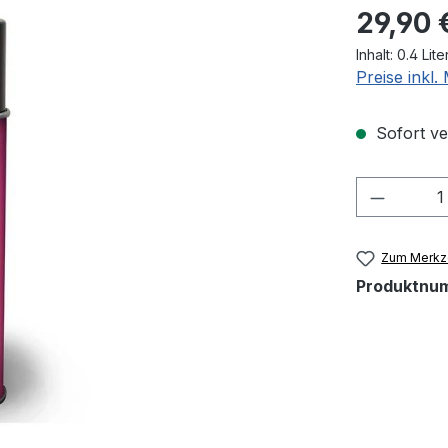
Regulärer Pr
29,90 
Inhalt:
0.4 Lite
Preise inkl
Sofort ver
Produkt
Zum Merkze
Produktnu