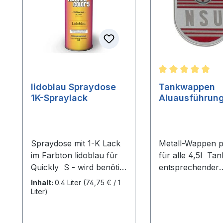
Durchschnittlic
lidoblau Spraydose
Tankwappen
1K-Spraylack
Aluausführun
Spraydose mit 1-K Lack
Metall-Wappen 
im Farbton lidoblau für
für alle 4,5l Tan
Quickly S - wird benötigt
entsprechender
für die Farbkombination
Aussparung - so
Inhalt:
0.4 Liter
(74,75 € / 1
perlgrau/lidoblau:
Tank S23, S23-2
Liter)
Rahmen, Gabel Dieser
F23. Pro Tank 
1K-Acrylpraylack bietet
bestellen!