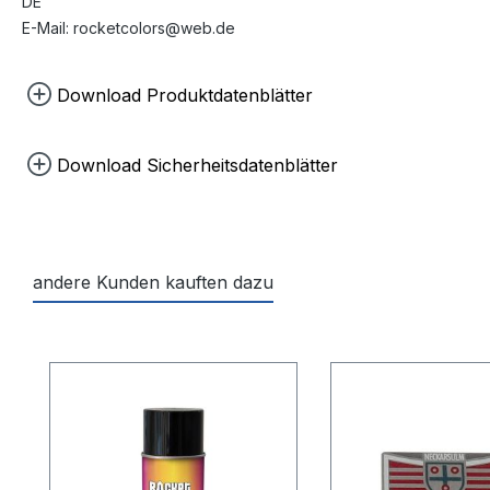
DE
E-Mail: rocketcolors@web.de
Download Produktdatenblätter
Verarbeitungshinweise
Download Sicherheitsdatenblätter
Sicherheitsdatenblatt
Information om farligt ämne (SE)
Hazardous substance information (GB)
Informatie over gevaarlijke stoffen (NL)
andere Kunden kauften dazu
Oplysninger om farlige stoffer (DK)
Tiedot vaarallisista aineista (FI)
Produktgalerie überspringen
Gefahrstoffinformationen (FR)