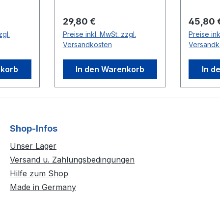
für das
Modell
Regulärer Preis:
Regulär
29,80 €
45,80 
zgl.
Preise inkl. MwSt. zzgl.
Preise ink
Versandkosten
Versandk
nkorb
In den Warenkorb
In d
Shop-Infos
Unser Lager
Versand u. Zahlungsbedingungen
Hilfe zum Shop
Made in Germany