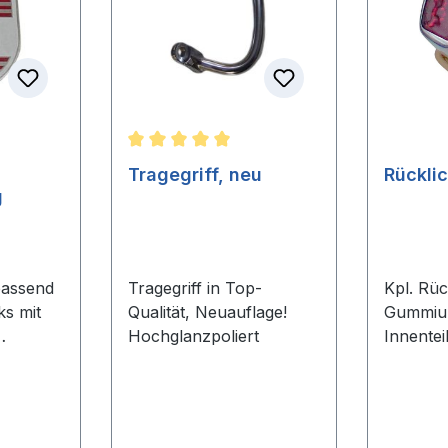
he Bewertung von 5 von 5 Sternen
Durchschnittliche Bewertung von 5 von 5
Tragegriff, neu
g
passend
Tragegriff in Top-
Kpl. Rüc
ks mit
Qualität, Neuauflage!
Gummiun
Hochglanzpoliert
Innentei
wie für
Glühbir
 und
Quickly 
2 Stück
alle Au
Ersatz 