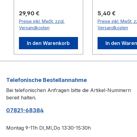
eine hervorragende
Deckkraft und
Regulärer Preis:
Regulärer Preis:
29,90 €
5,40 €
Haltbarkeit, ideal für die
Preise inkl. MwSt. zzgl.
Preise inkl. MwSt. z
Restaurierung und
Versandkosten
Versandkosten
Verschönerung Ihrer
NSU-Quickly.Die
In den Warenkorb
In den Ware
spezielle Farbformel
sorgt für ein originales
Aussehen und Schutz
vor Umwelteinflüssen.
Der Spraylack eignet
Telefonische Bestellannahme
sich sowohl für kleine
Bei telefonischen Anfragen bitte die Artikel-Nummern
Ausbesserungen als
bereit halten.
auch für komplette
Neulackierungen, und
07821-68384
seine schnelle
Trocknungszeit erspart
Ihnen lange Wartezeiten.
Montag 9-11h DI,MI,Do 13:30-15:30h
Vertrauen Sie auf die