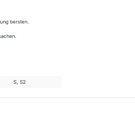
ung bersten.
sachen.
S, S2