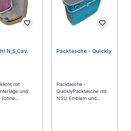
 Sternen
Rücklicht N,S,Cav.
Packtasche - Quickly
klicht mit
Packtasche -
terlage und
QuicklyPacktasche mit
l (ohne
NSU Emblem und
ne) passend für
Quickly Schriftzug in
N, S, Cavallino-
einem ausdrucksvollen
sführungen -
türkis / grauen Farbton.
von NSU auch
Gefertigt aus