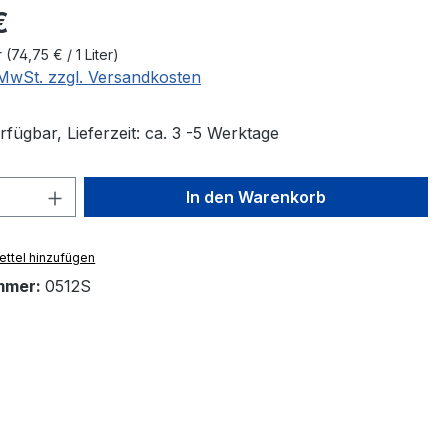
eis:
€
r
(74,75 € / 1 Liter)
. MwSt. zzgl. Versandkosten
fügbar, Lieferzeit: ca. 3 -5 Werktage
 Anzahl: Gib den gewünschten Wert ein 
In den Warenkorb
ttel hinzufügen
mmer:
0512S