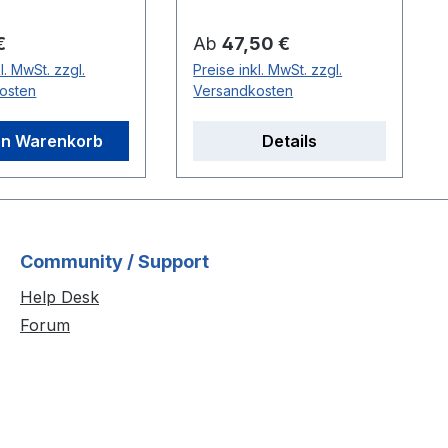
 ovale Vorgänger-
strapazierfähigem
-
Material mit praktischen
er Preis:
Regulärer Preis:
€
Ab
47,50 €
Verschlüssen. Die
l. MwSt. zzgl.
Preise inkl. MwSt. zzgl.
Packtasche hat die
osten
Versandkosten
Abmessung: ca.10x26x30
cm Inklusive
en Warenkorb
Details
Befestigungsmaterial zur
einfachen Anbringung
an Ihrer NSU Quickly
Community / Support
Help Desk
Forum