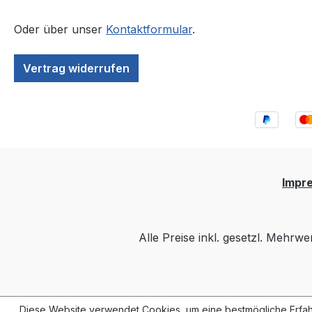
Qualität dieses Lacks, der
brillantes Aussehen und
Oder über unser
Kontaktformular
.
dauerhaften Schutz
vereint. Einfach in der
Vertrag widerrufen
Anwendung, ermöglicht
er ein gleichmäßiges und
glattes Finish, das
überzeugt.GefahrGefahr
enhinweise:H222: Extrem
entzündbares
Aerosol.H229: Behälter
Impr
steht unter Druck: kann
bei Erwärmung
bersten.H319:
Alle Preise inkl. gesetzl. Mehrwe
Verursacht schwere
Augenreizung.H336:
Kann Schläfrigkeit und
Benommenheit
Diese Website verwendet Cookies, um eine bestmögliche Erfah
verursachen.Sicherheits