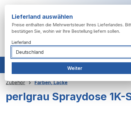
m Hauptinhalt springen
Zur Suche springen
Zur Hauptnavigation springen
Lieferland auswählen
Preise enthalten die Mehrwertsteuer Ihres Lieferlandes. Bit
bestätigen Sie, wohin wir Ihre Bestellung liefern sollen.
Lieferland
Home
Modelle
Motor
Auspuffanlage
Räder, 
Weiter
Zubehör
Farben, Lacke
perlgrau Spraydose 1K-