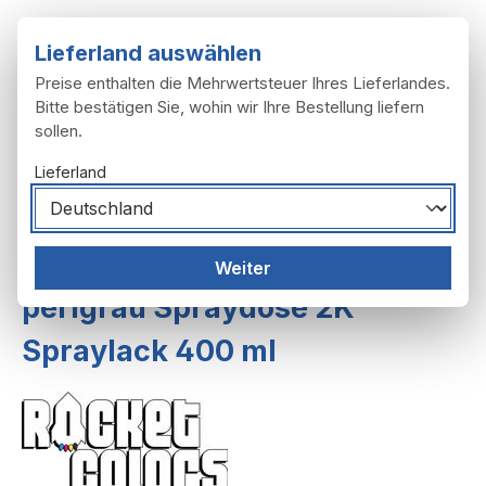
Zum Hauptinhalt springen
Lieferland auswählen
Preise enthalten die Mehrwertsteuer Ihres Lieferlandes.
Bitte bestätigen Sie, wohin wir Ihre Bestellung liefern
sollen.
Du hast 0 Produ
Ware
Lieferland
Zubehör
Farben, Lacke
Weiter
perlgrau Spraydose 2K
Spraylack 400 ml