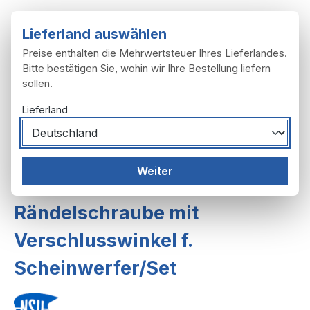
Zum Hauptinhalt springen
Lieferland auswählen
Preise enthalten die Mehrwertsteuer Ihres Lieferlandes.
Bitte bestätigen Sie, wohin wir Ihre Bestellung liefern
sollen.
Du hast 0 Produ
Ware
Lieferland
Rahmen, Anbau
Beleuchtung
Weiter
Beleuchtung, vorn
Rändelschraube mit
Verschlusswinkel f.
Scheinwerfer/Set