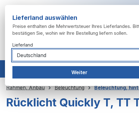
m Hauptinhalt springen
Zur Suche springen
Zur Hauptnavigation springen
Lieferland auswählen
Preise enthalten die Mehrwertsteuer Ihres Lieferlandes. Bit
bestätigen Sie, wohin wir Ihre Bestellung liefern sollen.
Lieferland
Home
Modelle
Motor
Auspuffanlage
Räder, 
Weiter
Rahmen, Anbau
Beleuchtung
Beleuchtung, hin
Rücklicht Quickly T, TT
Bildergalerie überspringen