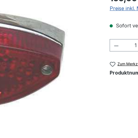
Preise inkl
Sofort ver
Produkt
Zum Merkze
Produktnu