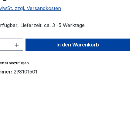
. MwSt. zzgl. Versandkosten
fügbar, Lieferzeit: ca. 3 -5 Werktage
 Anzahl: Gib den gewünschten Wert ein 
In den Warenkorb
ttel hinzufügen
mmer:
298101501