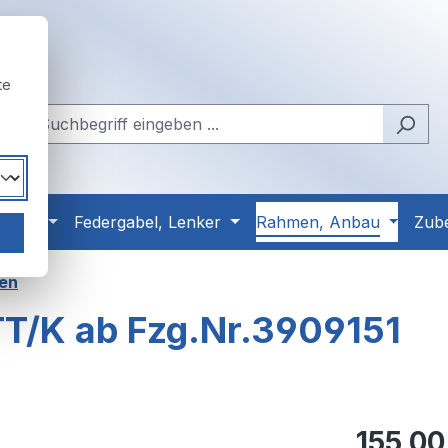
te
Reifen
Federgabel, Lenker
Rahmen, Anbau
Zub
ten
 TT/K ab Fzg.Nr.3909151
Regulärer Pr
155,00