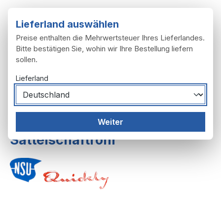
Zum Hauptinhalt springen
Lieferland auswählen
Preise enthalten die Mehrwertsteuer Ihres Lieferlandes.
Bitte bestätigen Sie, wohin wir Ihre Bestellung liefern
sollen.
Du hast 0 Produ
Ware
Lieferland
Rahmen, Anbau
Sattel, Sitzbank
Weiter
Sattelschaftrohr
Bildergalerie überspringen