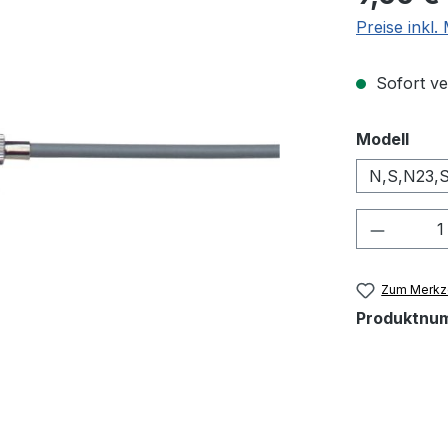
Preise inkl
Sofort ver
aus
Modell
N,S,N23,
Produkt
Zum Merkze
Produktnu