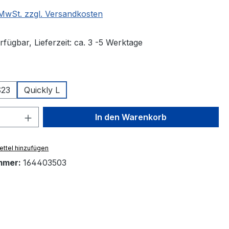
. MwSt. zzgl. Versandkosten
fügbar, Lieferzeit: ca. 3 -5 Werktage
wählen
S23
Quickly L
 Anzahl: Gib den gewünschten Wert ein 
In den Warenkorb
ttel hinzufügen
mmer:
164403503