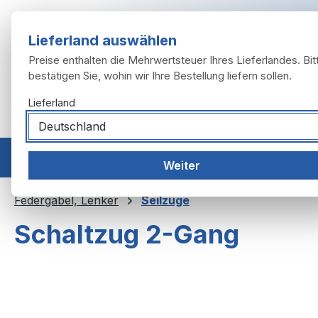
m Hauptinhalt springen
Zur Suche springen
Zur Hauptnavigation springen
Lieferland auswählen
Preise enthalten die Mehrwertsteuer Ihres Lieferlandes. Bit
bestätigen Sie, wohin wir Ihre Bestellung liefern sollen.
Lieferland
Home
Modelle
Motor
Auspuffanlage
Räder, 
Weiter
Federgabel, Lenker
Seilzüge
Schaltzug 2-Gang
Bildergalerie überspringen