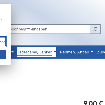
te
Reifen
Federgabel, Lenker
Rahmen, Anbau
Zub
Regulärer Pr
9,00 €