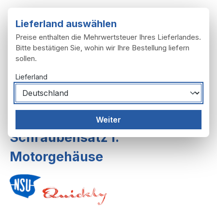
Zum Hauptinhalt springen
Lieferland auswählen
Preise enthalten die Mehrwertsteuer Ihres Lieferlandes.
Bitte bestätigen Sie, wohin wir Ihre Bestellung liefern
sollen.
Du hast 0 Produ
Ware
Lieferland
Motor
Getriebe
3-Gang Getriebe
Weiter
Schraubensatz f.
Motorgehäuse