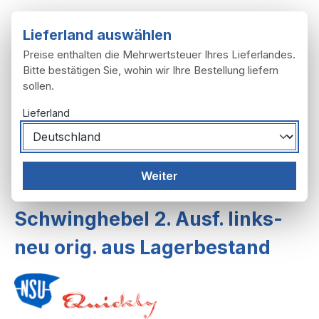
Zum Hauptinhalt springen
Lieferland auswählen
Preise enthalten die Mehrwertsteuer Ihres Lieferlandes.
Bitte bestätigen Sie, wohin wir Ihre Bestellung liefern
sollen.
Du hast 0 Produ
Ware
Lieferland
Federgabel, Lenker
Federgabeln
Weiter
Federgabel ab F.Nr. 109742 bis 482754
Schwinghebel 2. Ausf. links-
neu orig. aus Lagerbestand