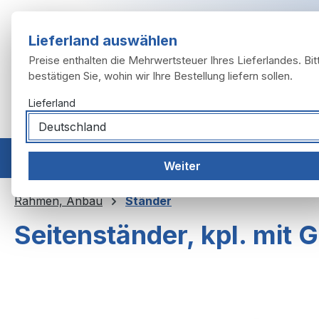
m Hauptinhalt springen
Zur Suche springen
Zur Hauptnavigation springen
Lieferland auswählen
Preise enthalten die Mehrwertsteuer Ihres Lieferlandes. Bit
bestätigen Sie, wohin wir Ihre Bestellung liefern sollen.
Lieferland
Home
Modelle
Motor
Auspuffanlage
Räder, 
Weiter
Rahmen, Anbau
Ständer
Seitenständer, kpl. mit
Bildergalerie überspringen