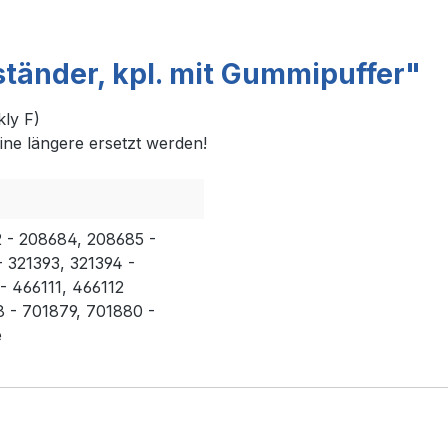
tänder, kpl. mit Gummipuffer"
ly F)
ine längere ersetzt werden!
2 - 208684, 208685 -
- 321393, 321394 -
- 466111, 466112
 - 701879, 701880 -
e