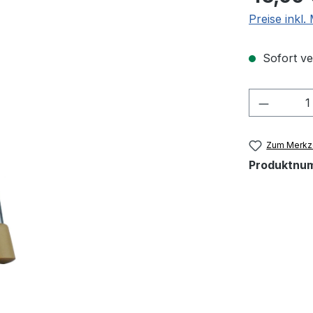
Preise inkl
Sofort ver
Produkt
Zum Merkze
Produktnu