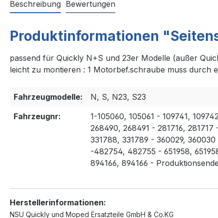
Beschreibung
Bewertungen
Produktinformationen "Seitens
passend für Quickly N+S und 23er Modelle (außer Quick
leicht zu montieren : 1 Motorbef.schraube muss durch e
Fahrzeugmodelle:
N, S, N23, S23
Fahrzeugnr:
1-105060, 105061 - 109741, 10974
268490, 268491 - 281716, 281717 
331788, 331789 - 360029, 360030 
-482754, 482755 - 651958, 651958
894166, 894166 - Produktionsend
Herstellerinformationen:
NSU Quickly und Moped Ersatzteile GmbH & Co.KG