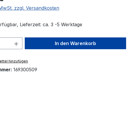
. MwSt. zzgl. Versandkosten
fügbar, Lieferzeit: ca. 3 -5 Werktage
 Anzahl: Gib den gewünschten Wert ein 
In den Warenkorb
ttel hinzufügen
mmer:
169300509