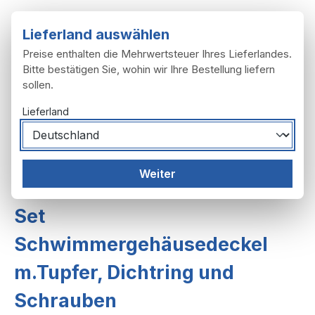
Zum Hauptinhalt springen
Lieferland auswählen
Preise enthalten die Mehrwertsteuer Ihres Lieferlandes.
Bitte bestätigen Sie, wohin wir Ihre Bestellung liefern
sollen.
Du hast 0 Produ
Ware
Lieferland
Motor
Vergaser
Weiter
Vergaser ohne Startvorrichtung
Set
Schwimmergehäusedeckel
m.Tupfer, Dichtring und
Schrauben