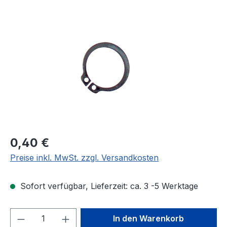
Bildergalerie überspringen
Regulärer Preis:
0,40 €
Preise inkl. MwSt. zzgl. Versandkosten
Sofort verfügbar, Lieferzeit: ca. 3 -5 Werktage
Produkt Anzahl: Gib den gewünschten We
In den Warenkorb