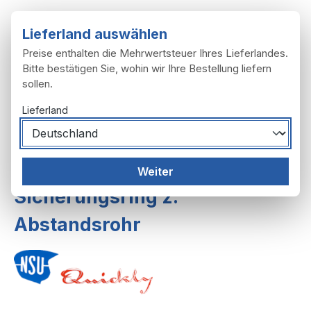
Zum Hauptinhalt springen
Lieferland auswählen
Preise enthalten die Mehrwertsteuer Ihres Lieferlandes.
Bitte bestätigen Sie, wohin wir Ihre Bestellung liefern
sollen.
Du hast 0 Produ
Ware
Lieferland
Motor
Getriebe
Weiter
Sicherungsring z.
Abstandsrohr