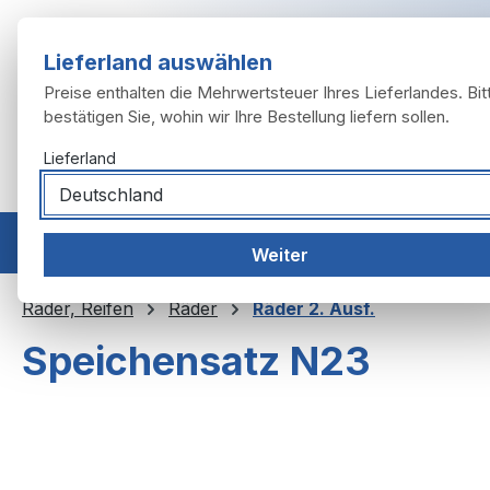
m Hauptinhalt springen
Zur Suche springen
Zur Hauptnavigation springen
Lieferland auswählen
Preise enthalten die Mehrwertsteuer Ihres Lieferlandes. Bit
bestätigen Sie, wohin wir Ihre Bestellung liefern sollen.
Lieferland
Home
Modelle
Motor
Auspuffanlage
Räder, 
Weiter
Räder, Reifen
Räder
Räder 2. Ausf.
Speichensatz N23