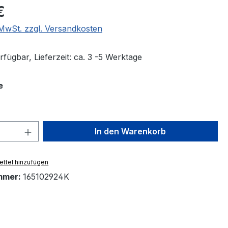
eis:
€
. MwSt. zzgl. Versandkosten
fügbar, Lieferzeit: ca. 3 -5 Werktage
auswählen
e
 Anzahl: Gib den gewünschten Wert ein 
In den Warenkorb
ttel hinzufügen
mmer:
165102924K