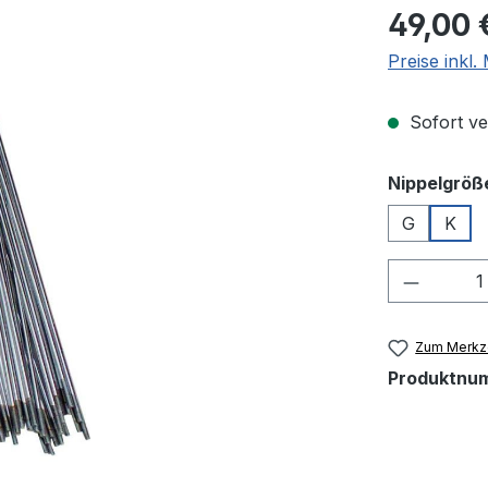
Regulärer Pr
49,00 
Preise inkl
Sofort ver
Nippelgröß
G
K
Produkt
Zum Merkze
Produktnu