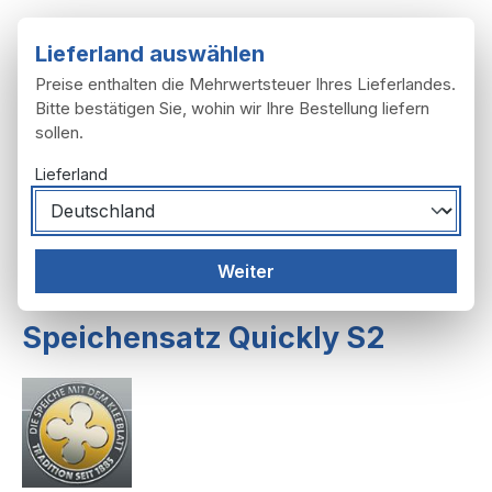
Zum Hauptinhalt springen
Lieferland auswählen
Preise enthalten die Mehrwertsteuer Ihres Lieferlandes.
Bitte bestätigen Sie, wohin wir Ihre Bestellung liefern
sollen.
Du hast 0 Produ
Ware
Lieferland
Räder, Reifen
Räder
Weiter
Räder F23,S2-23,T,TT,TT-K
Speichensatz Quickly S2