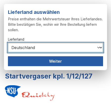
Zum Hauptinhalt springen
Lieferland auswählen
Preise enthalten die Mehrwertsteuer Ihres Lieferlandes.
Bitte bestätigen Sie, wohin wir Ihre Bestellung liefern
sollen.
Du hast 0 Produ
Ware
Lieferland
Motor
Vergaser
Weiter
Vergaser ohne Startvorrichtung
Startvergaser kpl. 1/12/127