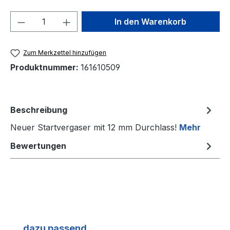
Produkt Anzahl: Gib den gewünschten We
In den Warenkorb
Zum Merkzettel hinzufügen
Produktnummer:
161610509
Beschreibung
Neuer Startvergaser mit 12 mm Durchlass!
Mehr
Bewertungen
Produktgalerie überspringen
dazu passend