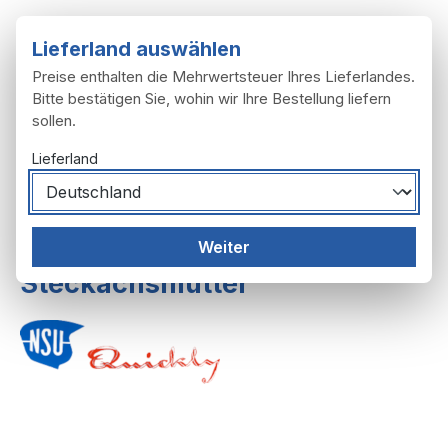
Zum Hauptinhalt springen
Lieferland auswählen
Preise enthalten die Mehrwertsteuer Ihres Lieferlandes.
Bitte bestätigen Sie, wohin wir Ihre Bestellung liefern
sollen.
Du hast 0 Produ
Ware
Lieferland
Räder, Reifen
Räder
Räder 1. Ausf.
Weiter
Steckachsmutter
Bildergalerie überspringen